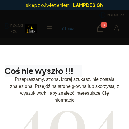
sklep z oświetleniem
LAMPDESIGN
POLSKI
ZŁ
POLSKI
Produkty w kos
Menu
Koszyk
Zaloguj 
/ ZŁ
Coś nie wyszło !!!
Przepraszamy, strona, której szukasz, nie została
znaleziona. Przejdź na stronę główną lub skorzystaj z
wyszukiwarki, aby znaleźć interesujące Cię
informacje.