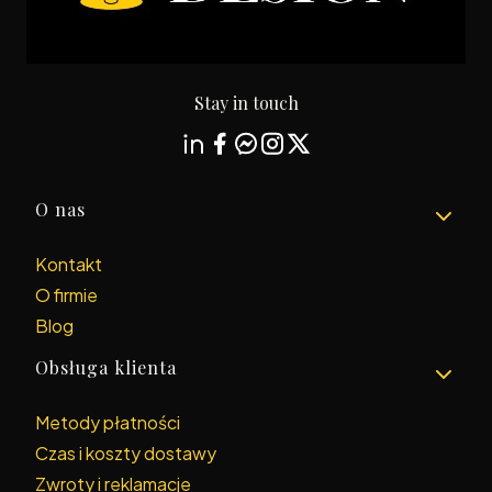
Stay in touch
Linki w stopce
O nas
Kontakt
O firmie
Blog
Obsługa klienta
Metody płatności
Czas i koszty dostawy
Zwroty i reklamacje