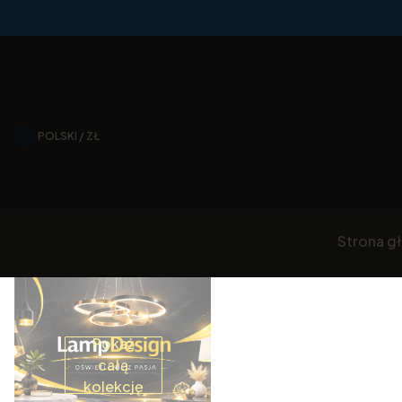
POLSKI / ZŁ
Strona g
Pokaż
całą
kolekcję