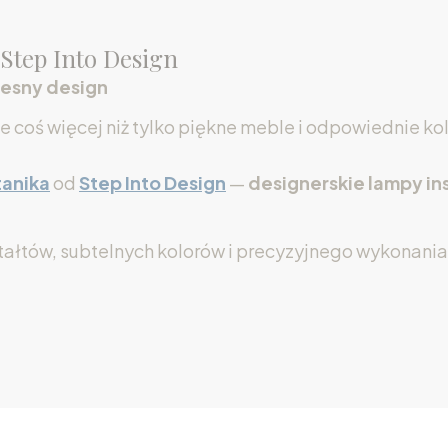
 Step Into Design
esny design
e coś więcej niż tylko piękne meble i odpowiednie kol
anika
od
Step Into Design
—
designerskie lampy in
ształtów, subtelnych kolorów i precyzyjnego wykonan